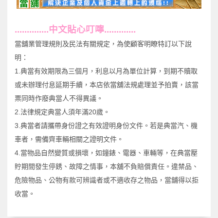
..............
中文
貼心叮嚀.............
當舖業管理規則及民法有關規定，為使顧客明瞭特訂以下說
明：
1.典當有效期限為三個月，利息以月為單位計算，到期不贖取
或未辦理付息延期手續，本店依當舖法規處理並予拍賣，該當
票同時作廢典當人不得異議。
2.法律規定典當人須年滿20歲。
3.典當者請攜帶身份證之有效證明身份文件。若是典當汽、機
車者，需備齊車輛相關之證明文件。
4.當物品自然變質或損壞，如鐘錶、電器、車輛等，在典當壓
貯期間發生停銹、故障之情事，本舖不負賠償責任。違禁品、
危險物品、公物有款可辨識者或不適收存之物品，當舖得以拒
收當。