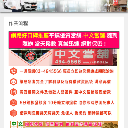
作業流程
網路好口碑推薦
平鎮優質當舖
-中文當舖-
隨到
隨辦 當天撥款 真誠迅速 絕對保密 !