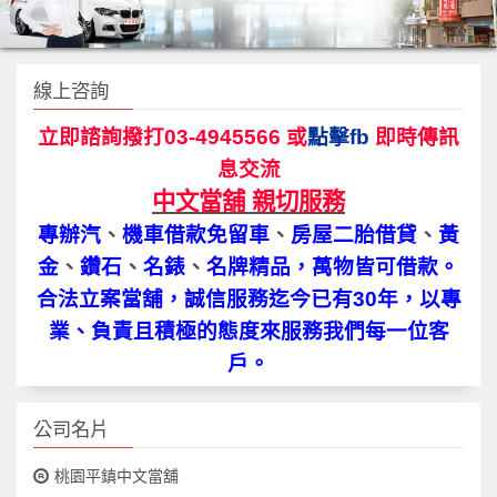
線上咨詢
立即諮詢撥打03-4945566 或
點擊fb
即時傳訊
息交流
中文當舖 親切服務
專辦汽
、
機車借款免留車
、
房屋二胎借貸
、
黃
金
、
鑽石
、
名錶
、
名牌精品，萬物皆可借款。
合法立案當舖，誠信服務迄今已有30年，以專
業、負責且積極的態度來服務我們每一位客
戶。
公司名片
桃園平鎮中文當舖